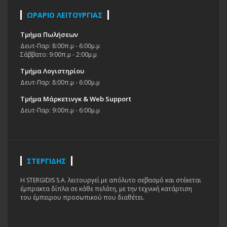
ΩΡΑΡΙΟ ΛΕΙΤΟΥΡΓΙΑΣ
Τμήμα Πωλήσεων
Δευτ-Παρ: 8:00π.μ - 6:00μ.μ
Σάββατο: 9:00π.μ - 2:00μ.μ
Τμήμα Λογιστηρίου
Δευτ-Παρ: 8:00π.μ - 6:00μ.μ
Τμήμα Μάρκετινγκ & Web Support
Δευτ-Παρ: 9:00π.μ - 6:00μ.μ
ΣΤΕΡΓΙΔΗΣ
H STERGIDIS S.A. λειτουργεί με απόλυτο σεβασμό και στέκεται
έμπρακτα δίπλα σε κάθε πελάτη, με την τεχνική κατάρτιση
του έμπειρου προσωπικού που διαθέτει.