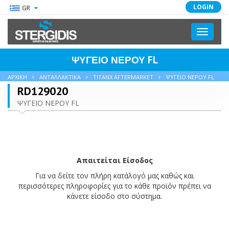
LOGIN
GR
Toggle
navigati
ΨΥΓΕΙΟ ΝΕΡΟΥ FL
ΑΡΧΙΚΗ
ΑΝΤΑΛΛΑΚΤΙΚΑ
TITANX AFTERMARKET
ΨΥΓΕΙΟ ΝΕΡΟΥ FL
RD129020
ΨΥΓΕΙΟ ΝΕΡΟΥ FL
Απαιτείται Είσοδος
Για να δείτε τον πλήρη κατάλογό μας καθώς και
περισσότερες πληροφορίες για το κάθε προϊόν πρέπει να
κάνετε είσοδο στο σύστημα.