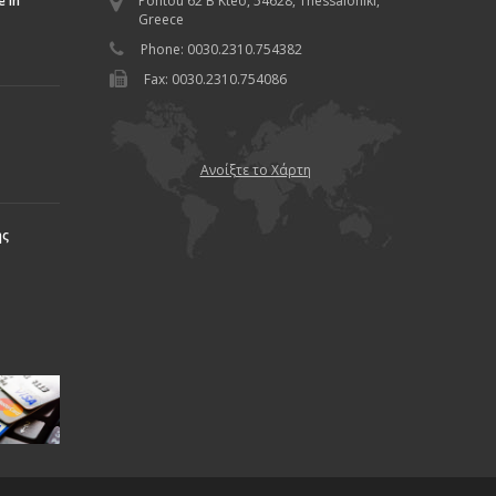
 in
Pontou 62 B Kteo, 54628, Thessaloniki,
Greece
Phone: 0030.2310.754382
Fax: 0030.2310.754086
Ανοίξτε το Χάρτη
ης