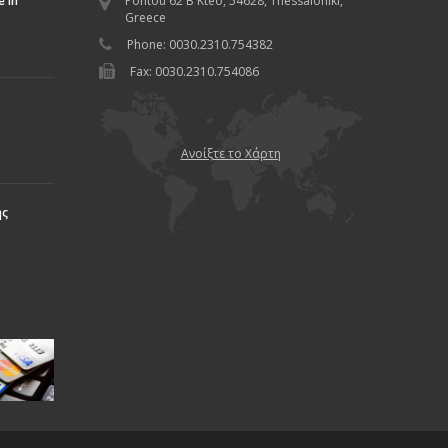
 in
Pontou 62 B Kteo, 54628, Thessaloniki,
Greece
Phone: 0030.2310.754382
Fax: 0030.2310.754086
Ανοίξτε το Χάρτη
ης